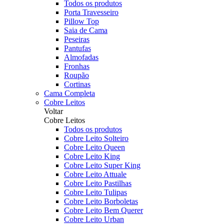
Todos os produtos
Porta Travesseiro
Pillow Top
Saia de Cama
Peseiras
Pantufas
Almofadas
Fronhas
Roupão
Cortinas
Cama Completa
Cobre Leitos
Voltar
Cobre Leitos
Todos os produtos
Cobre Leito Solteiro
Cobre Leito Queen
Cobre Leito King
Cobre Leito Super King
Cobre Leito Attuale
Cobre Leito Pastilhas
Cobre Leito Tulipas
Cobre Leito Borboletas
Cobre Leito Bem Querer
Cobre Leito Urban