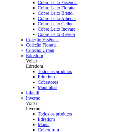
Cobre Leito Essência
Cobre Leito Floratta
Cobre Leito Bristol
Cobre Leito Athenas
Cobre Leito Celine
Cobre Leito Inovare
Cobre Leito Riviera
Coleção Essência
Coleção Floratta
Coleção Urban
Edredom
Voltar
Edredom
Todos os produtos
Edredom
Cobertores
Mantinhas
Infantil
Inverno
Voltar
Inverno
Todos os produtos
Edredom
Manta
Coberdrom