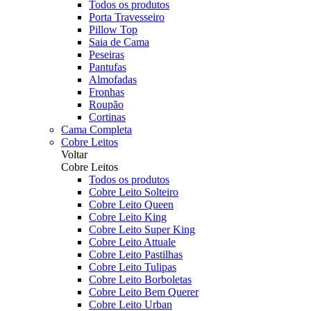
Todos os produtos
Porta Travesseiro
Pillow Top
Saia de Cama
Peseiras
Pantufas
Almofadas
Fronhas
Roupão
Cortinas
Cama Completa
Cobre Leitos
Voltar
Cobre Leitos
Todos os produtos
Cobre Leito Solteiro
Cobre Leito Queen
Cobre Leito King
Cobre Leito Super King
Cobre Leito Attuale
Cobre Leito Pastilhas
Cobre Leito Tulipas
Cobre Leito Borboletas
Cobre Leito Bem Querer
Cobre Leito Urban