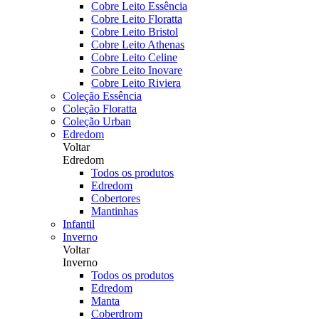
Cobre Leito Essência
Cobre Leito Floratta
Cobre Leito Bristol
Cobre Leito Athenas
Cobre Leito Celine
Cobre Leito Inovare
Cobre Leito Riviera
Coleção Essência
Coleção Floratta
Coleção Urban
Edredom
Voltar
Edredom
Todos os produtos
Edredom
Cobertores
Mantinhas
Infantil
Inverno
Voltar
Inverno
Todos os produtos
Edredom
Manta
Coberdrom