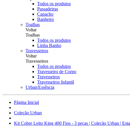
Todos os produtos
Passadeiras
Capacho
Banheiro
Toalhas
Voltar
Toalhas
Todos os produtos
Linha Banho
Travesseiros
Voltar
Travesseiros
Todos os produtos
Travesseiro de Corpo
Travesseiros
Travesseiros Infantil
Urban/Essência
Página Inicial
Coleção Urban
Kit Cobre Leito King 400 Fios - 3 peças | Coleção Urban | Es