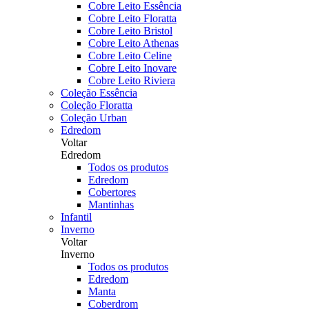
Cobre Leito Essência
Cobre Leito Floratta
Cobre Leito Bristol
Cobre Leito Athenas
Cobre Leito Celine
Cobre Leito Inovare
Cobre Leito Riviera
Coleção Essência
Coleção Floratta
Coleção Urban
Edredom
Voltar
Edredom
Todos os produtos
Edredom
Cobertores
Mantinhas
Infantil
Inverno
Voltar
Inverno
Todos os produtos
Edredom
Manta
Coberdrom