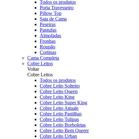
Todos os produtos
Porta Travesseiro
Pillow Top
Saia de Cama
Peseiras
Pantufas
Almofadas
Fronhas
Roupão
Cortinas
Cama Completa
Cobre Leitos
Voltar
Cobre Leitos
Todos os produtos
Cobre Leito Solteiro
Cobre Leito Queen
Cobre Leito King
Cobre Leito Super King
Cobre Leito Attuale
Cobre Leito Pastilhas
Cobre Leito Tulipas
Cobre Leito Borboletas
Cobre Leito Bem Querer
Cobre Leito Urban