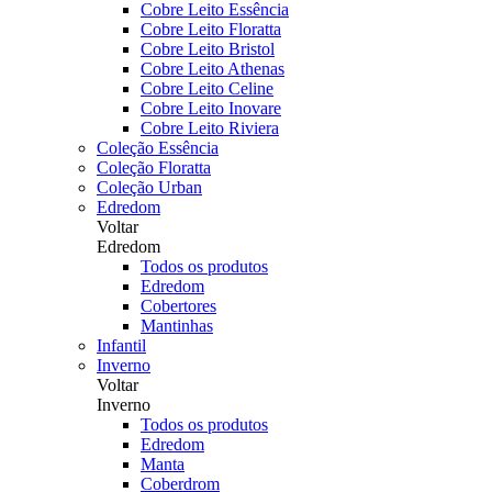
Cobre Leito Essência
Cobre Leito Floratta
Cobre Leito Bristol
Cobre Leito Athenas
Cobre Leito Celine
Cobre Leito Inovare
Cobre Leito Riviera
Coleção Essência
Coleção Floratta
Coleção Urban
Edredom
Voltar
Edredom
Todos os produtos
Edredom
Cobertores
Mantinhas
Infantil
Inverno
Voltar
Inverno
Todos os produtos
Edredom
Manta
Coberdrom