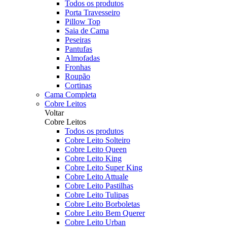
Todos os produtos
Porta Travesseiro
Pillow Top
Saia de Cama
Peseiras
Pantufas
Almofadas
Fronhas
Roupão
Cortinas
Cama Completa
Cobre Leitos
Voltar
Cobre Leitos
Todos os produtos
Cobre Leito Solteiro
Cobre Leito Queen
Cobre Leito King
Cobre Leito Super King
Cobre Leito Attuale
Cobre Leito Pastilhas
Cobre Leito Tulipas
Cobre Leito Borboletas
Cobre Leito Bem Querer
Cobre Leito Urban