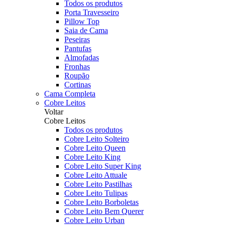
Todos os produtos
Porta Travesseiro
Pillow Top
Saia de Cama
Peseiras
Pantufas
Almofadas
Fronhas
Roupão
Cortinas
Cama Completa
Cobre Leitos
Voltar
Cobre Leitos
Todos os produtos
Cobre Leito Solteiro
Cobre Leito Queen
Cobre Leito King
Cobre Leito Super King
Cobre Leito Attuale
Cobre Leito Pastilhas
Cobre Leito Tulipas
Cobre Leito Borboletas
Cobre Leito Bem Querer
Cobre Leito Urban