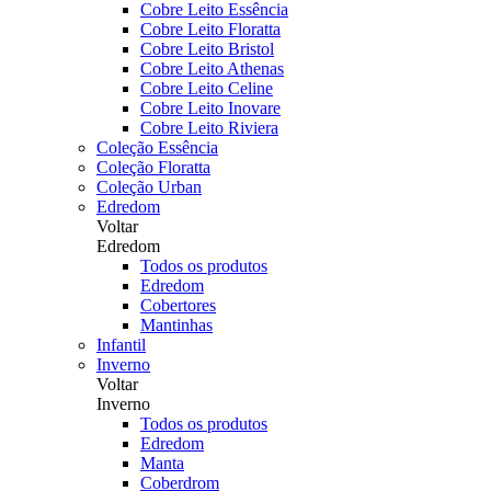
Cobre Leito Essência
Cobre Leito Floratta
Cobre Leito Bristol
Cobre Leito Athenas
Cobre Leito Celine
Cobre Leito Inovare
Cobre Leito Riviera
Coleção Essência
Coleção Floratta
Coleção Urban
Edredom
Voltar
Edredom
Todos os produtos
Edredom
Cobertores
Mantinhas
Infantil
Inverno
Voltar
Inverno
Todos os produtos
Edredom
Manta
Coberdrom